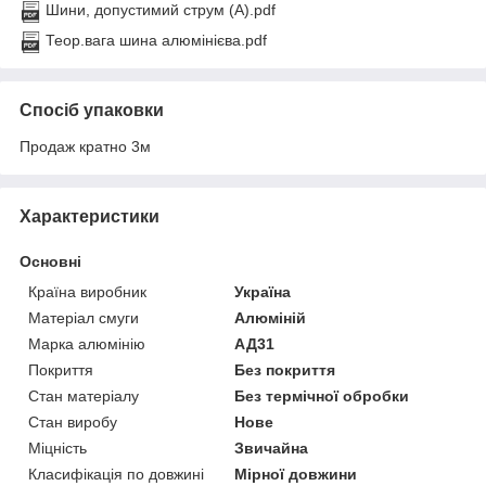
Шини, допустимий струм (А).pdf
Теор.вага шина алюмінієва.pdf
Спосіб упаковки
Продаж кратно 3м
Характеристики
Основні
Країна виробник
Україна
Матеріал смуги
Алюміній
Марка алюмінію
АД31
Покриття
Без покриття
Стан матеріалу
Без термічної обробки
Стан виробу
Нове
Міцність
Звичайна
Класифікація по довжині
Мірної довжини