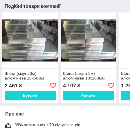
Подібні товари компанії
Шина (смуга 3м)
Шина (смуга 3м)
Шина
алюмінієва 10х60мм
алюмінієва 10х100мм
алюм
2 461
4 107
1 2
₴
₴
Купити
Купити
Про нас
99% позитивних з 70 відгуків за рік