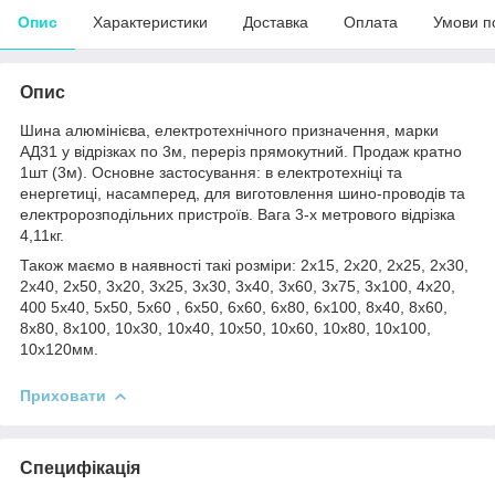
Опис
Характеристики
Доставка
Оплата
Умови п
Опис
Шина алюмінієва, електротехнічного призначення, марки
АД31 у відрізках по 3м, переріз прямокутний. Продаж кратно
1шт (3м). Основне застосування: в електротехніці та
енергетиці, насамперед, для виготовлення шино-проводів та
електророзподільних пристроїв. Вага 3-х метрового відрізка
4,11кг.
Також маємо в наявності такі розміри: 2х15, 2х20, 2х25, 2х30,
2х40, 2х50, 3х20, 3х25, 3х30, 3х40, 3х60, 3х75, 3х100, 4х20,
400 5х40, 5х50, 5х60 , 6х50, 6х60, 6х80, 6х100, 8х40, 8х60,
8х80, 8х100, 10х30, 10х40, 10х50, 10х60, 10х80, 10х100,
10х120мм.
Приховати
Специфікація