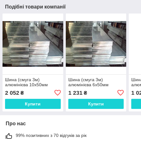
Подібні товари компанії
Шина (смуга 3м)
Шина (смуга 3м)
Шина
алюмінієва 10х50мм
алюмінієва 6х50мм
алюм
2 052
1 231
1 0
₴
₴
Купити
Купити
Про нас
99% позитивних з 70 відгуків за рік