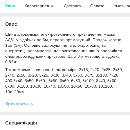
Опис
Характеристики
Доставка
Оплата
Умови п
Опис
Шина алюмінієва, електротехнічного призначення, марки
АД31 у відрізках по 3м, переріз прямокутний. Продаж кратно
1шт (3м). Основне застосування: в електротехніці та
енергетиці, насамперед, для виготовлення шино-проводів та
електророзподільних пристроїв. Вага 3-х метрового відрізка
0,82кг.
Також маємо в наявності такі розміри: 2х15, 2х20, 2х25, 2х30,
2х40, 2х50, 3х20, 3х25, 3х30, 3х40, 3х60, 3х75, 3х100, 4х20,
400 5х40, 5х50, 5х60 , 6х50, 6х60, 6х80, 6х100, 8х40, 8х60,
8х80, 8х100, 10х30, 10х40, 10х50, 10х60, 10х80, 10х100,
10х120мм.
Приховати
Специфікація