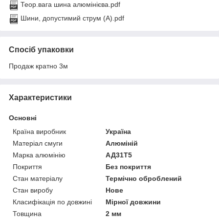
Теор.вага шина алюмінієва.pdf
Шини, допустимий струм (А).pdf
Спосіб упаковки
Продаж кратно 3м
Характеристики
Основні
Країна виробник
Україна
Матеріал смуги
Алюміній
Марка алюмінію
АД31Т5
Покриття
Без покриття
Стан матеріалу
Термічно оброблений
Стан виробу
Нове
Класифікація по довжині
Мірної довжини
Товщина
2 мм