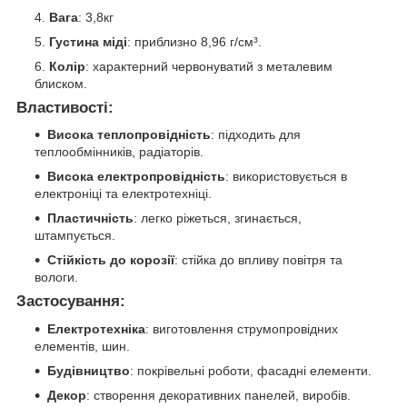
Вага
: 3,8кг
Густина міді
: приблизно 8,96 г/см³.
Колір
: характерний червонуватий з металевим
блиском.
Властивості
:
Висока теплопровідність
: підходить для
теплообмінників, радіаторів.
Висока електропровідність
: використовується в
електроніці та електротехніці.
Пластичність
: легко ріжеться, згинається,
штампується.
Стійкість до корозії
: стійка до впливу повітря та
вологи.
Застосування
:
Електротехніка
: виготовлення струмопровідних
елементів, шин.
Будівництво
: покрівельні роботи, фасадні елементи.
Декор
: створення декоративних панелей, виробів.