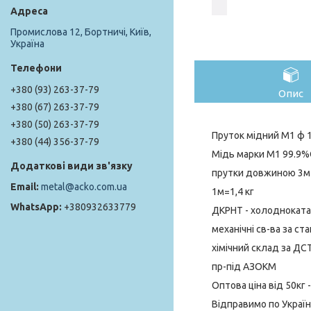
Промислова 12, Бортничі, Київ,
Україна
+380 (93) 263-37-79
Опис
+380 (67) 263-37-79
+380 (50) 263-37-79
Пруток мідний М1 ф 
+380 (44) 356-37-79
Мідь марки М1 99.9%
прутки довжиною 3м 
metal@acko.com.ua
1м=1,4 кг
+380932633779
ДКРНТ - холоднокатан
механічні св-ва за 
хімічний склад за ДС
пр-під АЗОКМ
Оптова ціна від 50кг
Відправимо по Україн