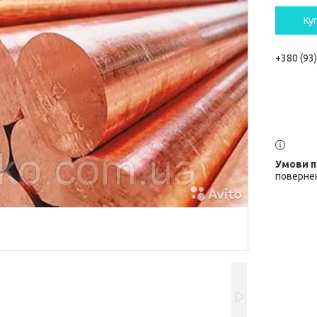
Ку
+380 (93
повернен