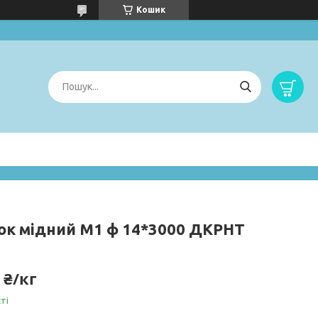
Кошик
ок мідний М1 ф 14*3000 ДКРНТ
 ₴/кг
ті