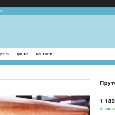
79
уги
Про нас
Контакти
Прут
1 180
В наявнос