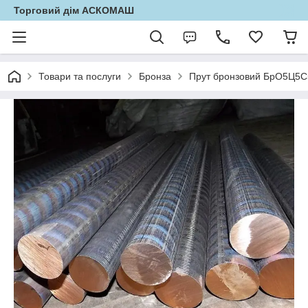
Торговий дім АСКОМАШ
Товари та послуги
Бронза
Прут бронзовий БрО5Ц5С