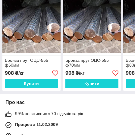
Бронза прут ОЦС-555
Бронза прут ОЦС-555
Брон
ф60мм
ф70мм
ф80
908
908
908
₴/кг
₴/кг
Купити
Купити
Про нас
99% позитивних з 70 відгуків за рік
Працює з 11.02.2009