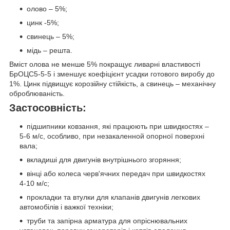
олово – 5%;
цинк -5%;
свинець – 5%;
мідь – решта.
Вміст олова не менше 5% покращує ливарні властивості
БрОЦС5-5-5 і зменшує коефіцієнт усадки готового виробу до
1%. Цинк підвищує корозійну стійкість, а свинець – механічну
оброблюваність.
Застосовність:
підшипники ковзання, які працюють при швидкостях –
5-6 м/с, особливо, при незакаленной опорної поверхні
вала;
вкладиші для двигунів внутрішнього згоряння;
вінці або колеса черв'ячних передач при швидкостях
4-10 м/с;
прокладки та втулки для клапанів двигунів легкових
автомобілів і важкої техніки;
труби та запірна арматура для опріснювальних