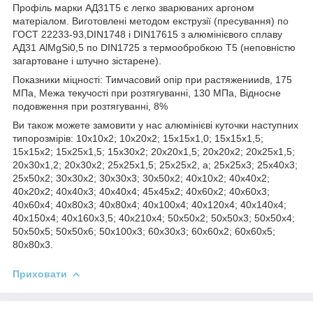
Профіль марки АД31Т5 є легко зварюваних аргоном
матеріалом. Виготовлені методом екструзії (пресування) по
ГОСТ 22233-93,DIN1748 і DIN17615 з алюмінієвого сплаву
АД31 AlMgSi0,5 по DIN1725 з термообробкою Т5 (неповністю
загартоване і штучно зістарене).
Показники міцності: Тимчасовий опір при растяженииd
в
, 175
МПа, Межа текучості при розтягуванні, 130 МПа, Відносне
подовження при розтягуванні, 8%
Ви також можете замовити у нас алюмінієві куточки наступних
типорозмірів: 10х10х2; 10х20х2; 15х15х1,0; 15х15х1,5;
15х15х2; 15х25х1,5; 15х30х2; 20х20х1,5; 20х20х2; 20х25х1,5;
20х30х1,2; 20х30х2; 25х25х1,5; 25х25х2, а; 25х25х3; 25х40х3;
25х50х2; 30х30х2; 30х30х3; 30х50х2; 40х10х2; 40х40х2;
40х20х2; 40х40х3; 40х40х4; 45х45х2; 40х60х2; 40х60х3;
40х60х4; 40х80х3; 40х80х4; 40х100х4; 40х120х4; 40х140х4;
40х150х4; 40х160х3,5; 40х210х4; 50х50х2; 50х50х3; 50х50х4;
50х50х5; 50х50х6; 50х100х3; 60х30х3; 60х60х2; 60х60х5;
80х80х3.
Приховати