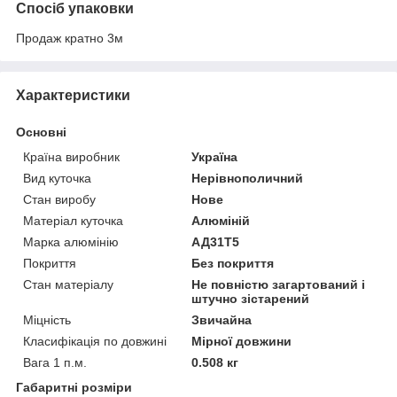
Спосіб упаковки
Продаж кратно 3м
Характеристики
Основні
Країна виробник
Україна
Вид куточка
Нерівнополичний
Стан виробу
Нове
Матеріал куточка
Алюміній
Марка алюмінію
АД31Т5
Покриття
Без покриття
Стан матеріалу
Не повністю загартований і
штучно зістарений
Міцність
Звичайна
Класифікація по довжині
Мірної довжини
Вага 1 п.м.
0.508 кг
Габаритні розміри