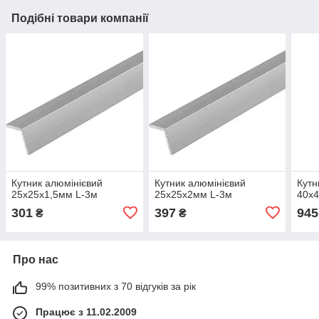
Подібні товари компанії
Кутник алюмінієвий
Кутник алюмінієвий
Кутн
25х25х1,5мм L-3м
25х25х2мм L-3м
40х
301
397
945
₴
₴
Про нас
99% позитивних з 70 відгуків за рік
Працює з 11.02.2009