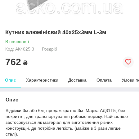
Кутник алюмінієвий 40х25х3мм L-3м
В наявності
Код: АК4025.3
Роздріб
762
₴
Опис
Характеристики
Доставка
Оплата
Умови п
Опис
Відрізки 3м або 6м, продаж кратно 3м. Марка АД31Т5, без
покриття, для транспортування робимо порізку. Найчастіше
застосовується як матеріал для виготовлення різних
конструкцій, де потрібна легкість. (майже в 3 рази легше
сталі).