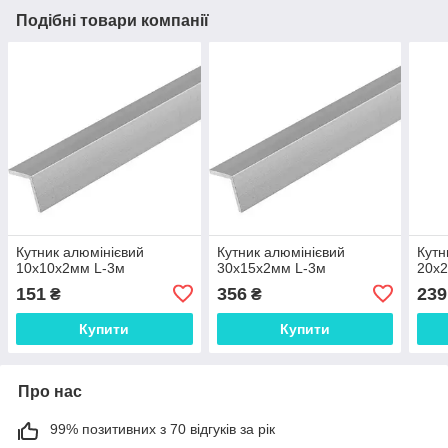
Подібні товари компанії
Кутник алюмінієвий
Кутник алюмінієвий
Кутн
10х10х2мм L-3м
30х15х2мм L-3м
20х2
151
356
239
₴
₴
Купити
Купити
Про нас
99% позитивних з 70 відгуків за рік