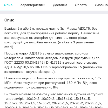
Опис
Характеристики
Доставка
Оплата
Умови п
Опис
Відрізки 3м або 6м, продаж кратно 3м. Марка АД31Т5, без
покриття, для транспортування робимо порізку. Найчастіше
застосовується як матеріал для виготовлення різних
конструкцій, де потрібна легкість. (майже в 3 рази легше
сталі).
Профіль марки АД31Т5 є легко зварюваних аргоном
матеріалом. Виготовлені методом екструзії (пресування) по
ГОСТ 22233-93,DIN1748 і DIN17615 з алюмінієвого сплаву
АД31 AlMgSi0,5 по DIN1725 з термообробкою Т5 (неповністю
загартоване і штучно зістарене).
Показники міцності: Тимчасовий опір при растяженииd
в
, 175
МПа, Межа текучості при розтягуванні, 130 МПа, Відносне
подовження при розтягуванні, 8%
Ви також можете замовити у нас алюмінієві куточки наступних
типорозмірів: 10х10х2; 10х20х2; 15х15х1,0; 15х15х1,5;
15х15х2; 15х25х1,5; 15х30х2; 20х20х1,5; 20х20х2; 20х25х1,5;
20х30х1,2; 20х30х2; 25х25х1,5; 25х25х2, а; 25х25х3; 25х40х3;