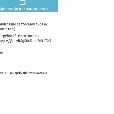
нформація для замовлення
айчастіше застосовується як
ше сталі).
 трубогиб. Виготовлені
аву АД31 AlMgSi0,5 по DIN1725
мм;
а 30-45 днів діє спеціальна