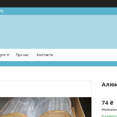
79
уги
Про нас
Контакти
Алюм
74 ₴
Мінімальн
В наявнос