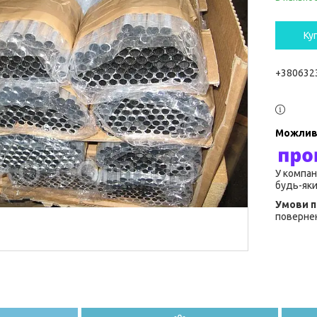
Ку
+380632
У компан
будь-яки
повернен