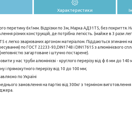
Характеристики
І
ого перетину 6х1мм. Відрізки по 3м, Марка АД31Т5, без покриття. Н
ення різних конструкцій, де потрібна легкість. (майже в 3 рази лег
5 є легко зварюваних аргоном матеріалом. Піддаються згинанні на
ресування) по ГОСТ 22233-93,DIN1748 і DIN17615 з алюмінієвого спл
неповністю загартоване і штучно постарене).
вити у нас труби алюмінієві - круглого перерізу від ф 6 мм до 140 
ну і прямокутного перерізу від 10 до 100 мм;
равляємо по Україні
еднього замовлення на партію від 300кг з терміном виготовлення з
еджера.