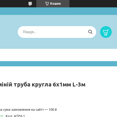
Кошик
іній труба кругла 6х1мм L-3м
а сума замовлення на сайті — 100 ₴
ті
Код:
АТР6.1