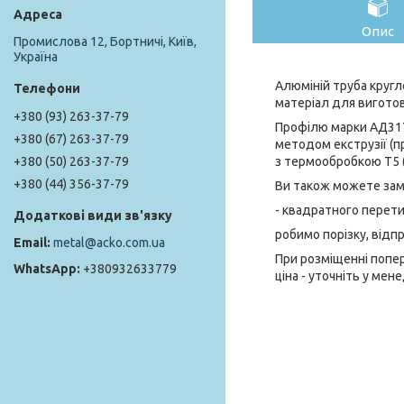
Опис
Промислова 12, Бортничі, Київ,
Україна
Алюміній труба кругл
матеріал для виготовл
+380 (93) 263-37-79
Профілю марки АД31Т
+380 (67) 263-37-79
методом екструзії (п
з термообробкою Т5 (
+380 (50) 263-37-79
+380 (44) 356-37-79
Ви також можете замо
- квадратного перети
робимо порізку, відп
metal@acko.com.ua
При розміщенні попер
+380932633779
ціна - уточніть у мен