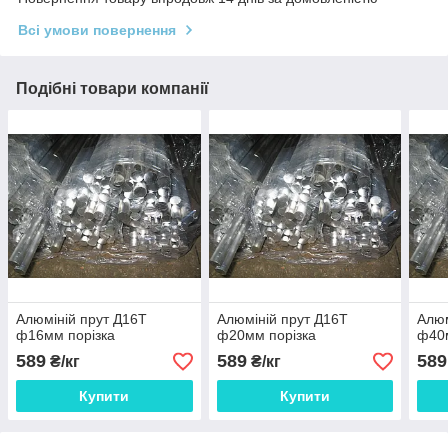
Всі умови повернення
Подібні товари компанії
Алюміній прут Д16Т
Алюміній прут Д16Т
Алюм
ф16мм порізка
ф20мм порізка
ф40м
589
589
589
₴/кг
₴/кг
Купити
Купити