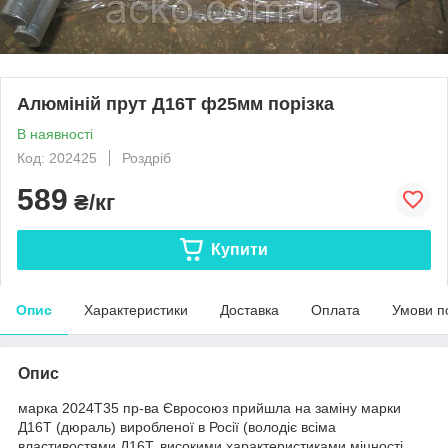
Алюміній прут Д16Т ф25мм порізка
В наявності
Код: 202425
Роздріб
589
₴/кг
Купити
Опис
Характеристики
Доставка
Оплата
Умови п
Опис
марка 2024Т35 пр-ва Євросоюз прийшла на заміну марки
Д16Т (дюраль) виробленої в Росії (володіє всіма
властивостями Д16Т, високими характеристиками міцності,