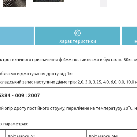
Характеристики
І
ктротехнічного призначення ф 4мм поставляємо в бухтах по 50кг. м'
иробляємо відмотування дроту від 1кг
дський запас наступних діаметрів: 2,0, 3,0, 3,25, 4,0, 6,0, 8,0, 10,0
6384 - 009 : 2007
 опір дроту постійного струму, перелічене на температуру 20°С, 
х параметрах:
Дріт марки АТ
Дріт марки АМ