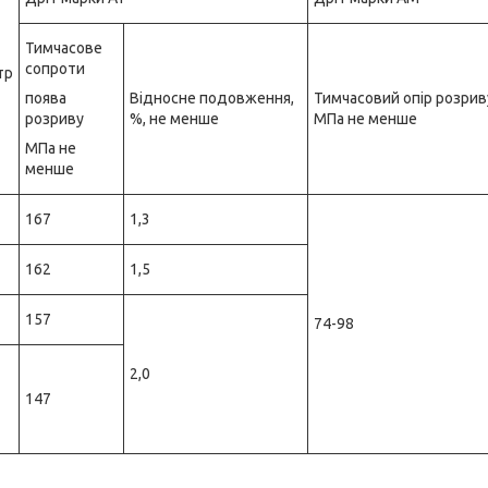
Тимчасове
сопроти
тр
поява
Відносне подовження,
Тимчасовий опір розрив
розриву
%, не менше
МПа не менше
МПа не
менше
167
1,3
162
1,5
157
74-98
2,0
147