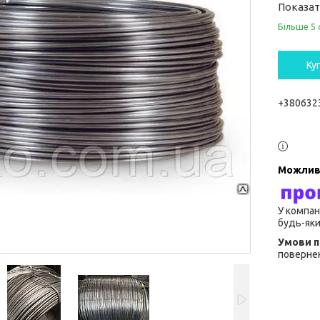
Показат
Більше 5 
Ку
+380632
У компан
будь-яки
повернен