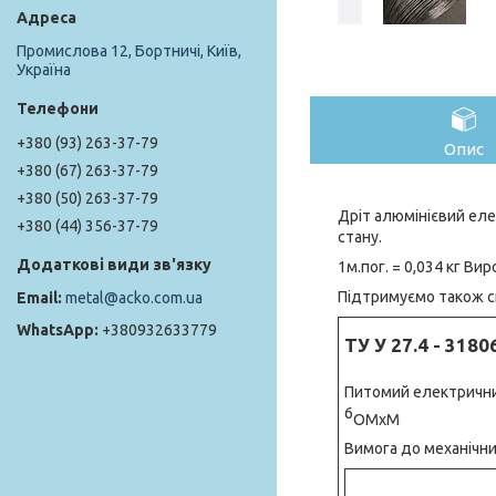
Промислова 12, Бортничі, Київ,
Україна
+380 (93) 263-37-79
Опис
+380 (67) 263-37-79
+380 (50) 263-37-79
Дріт алюмінієвий еле
+380 (44) 356-37-79
стану.
1м.пог. = 0,034 кг В
Підтримуємо також скла
metal@acko.com.ua
+380932633779
ТУ У 27.4 - 3180
Питомий електричний
6
ОМхМ
Вимога до механічни