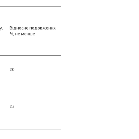
у,
Відносне подовження,
%, не менше
20
25