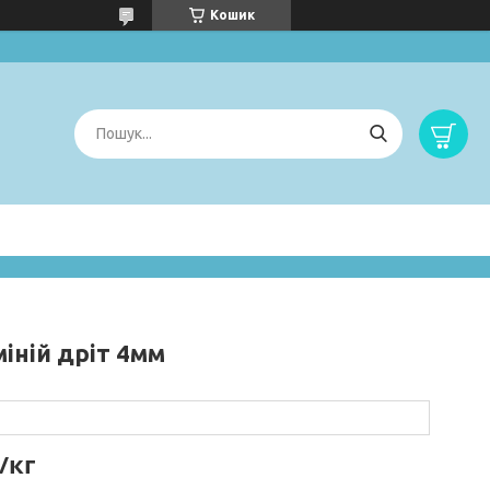
Кошик
іній дріт 4мм
/кг