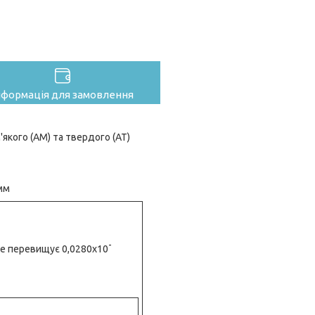
нформація для замовлення
якого (АМ) та твердого (АТ)
 мм
-
не перевищує 0,0280х10