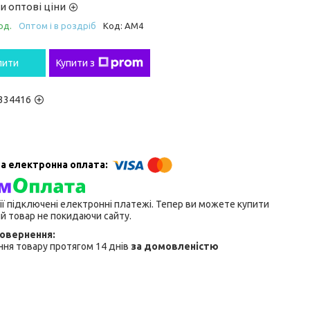
и оптові ціни
од.
Оптом і в роздріб
Код:
АМ4
пити
Купити з
334416
ії підключені електронні платежі. Тепер ви можете купити
й товар не покидаючи сайту.
ня товару протягом 14 днів
за домовленістю