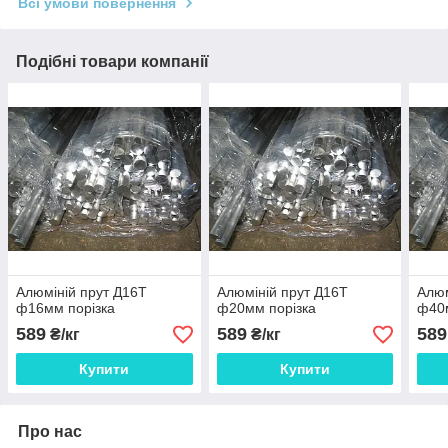
Всі умови повернення
Подібні товари компанії
Алюміній прут Д16Т
Алюміній прут Д16Т
Алюм
ф16мм порізка
ф20мм порізка
ф40м
589
589
589
₴/кг
₴/кг
Купити
Купити
Про нас