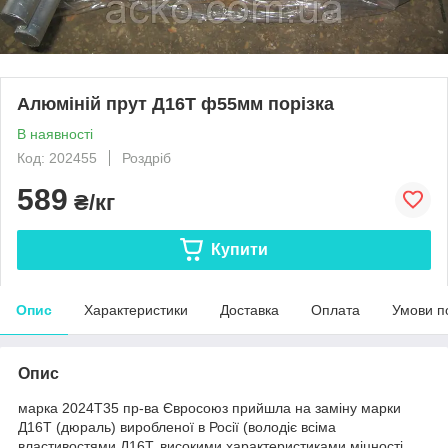
Алюміній прут Д16Т ф55мм порізка
В наявності
Код: 202455
Роздріб
589
₴/кг
Купити
Опис
Характеристики
Доставка
Оплата
Умови п
Опис
марка 2024Т35 пр-ва Євросоюз прийшла на заміну марки
Д16Т (дюраль) виробленої в Росії (володіє всіма
властивостями Д16Т, високими характеристиками міцності,