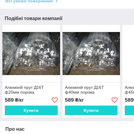
Всі умови повернення
Подібні товари компанії
Алюміній прут Д16Т
Алюміній прут Д16Т
Алюм
ф20мм порізка
ф40мм порізка
ф45м
589
589
589
₴/кг
₴/кг
Купити
Купити
Про нас