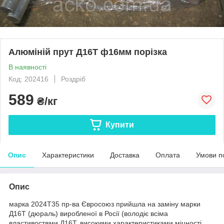
Алюміній прут Д16Т ф16мм порізка
В наявності
Код: 202416
Роздріб
589
₴/кг
Купити
Опис
Характеристики
Доставка
Оплата
Умови п
Опис
марка 2024Т35 пр-ва Євросоюз прийшла на заміну марки
Д16Т (дюраль) виробленої в Росії (володіє всіма
властивостями Д16Т, високими характеристиками міцності,