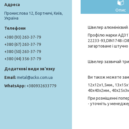
Опис
Промислова 12, Бортничі, Київ,
Україна
Швелер алюмінієвий 
Профілю марки АД31Т
+380 (93) 263-37-79
22233-93,DIN1748 і D
+380 (67) 263-37-79
загартоване і штучно
+380 (50) 263-37-79
+380 (44) 356-37-79
Швелер зазвичай трим
Ви також можете замо
metal@acko.com.ua
12х12х1,5мм., 13х15х1
+380932633779
40х40х2мм., 40х25х3м
При розміщенні попер
- уточніть у менедже