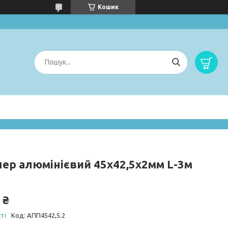
Кошик
ер алюмінієвий 45х42,5х2мм L-3м
 ₴
ті
Код:
АПП4542,5.2