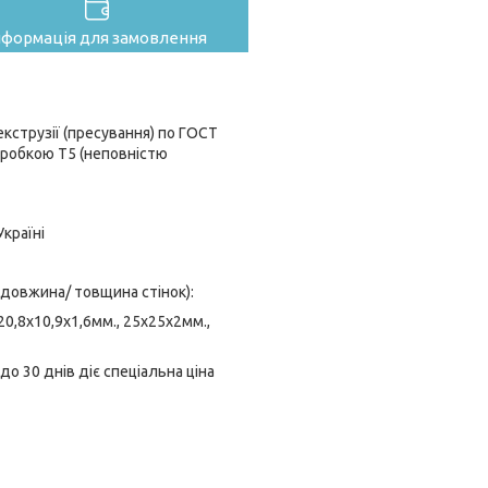
нформація для замовлення
струзії (пресування) по ГОСТ
бробкою Т5 (неповністю
країні
 довжина/ товщина стінок):
 20,8х10,9х1,6мм., 25х25х2мм.,
о 30 днів діє спеціальна ціна