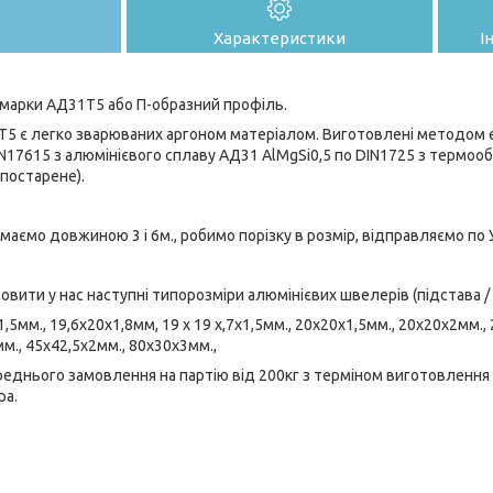
Характеристики
І
марки АД31Т5 або П-образний профіль.
5 є легко зварюваних аргоном матеріалом. Виготовлені методом ек
IN17615 з алюмінієвого сплаву АД31 AlMgSi0,5 по DIN1725 з термоо
 постарене).
аємо довжиною 3 і 6м., робимо порізку в розмір, відправляємо по У
вити у нас наступні типорозміри алюмінієвих швелерів (підстава /
,5мм., 19,6х20х1,8мм, 19 х 19 х,7х1,5мм., 20х20х1,5мм., 20х20х2мм.,
м., 45х42,5х2мм., 80х30х3мм.,
еднього замовлення на партію від 200кг з терміном виготовлення д
ра.