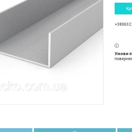
Ку
+380632
повернен