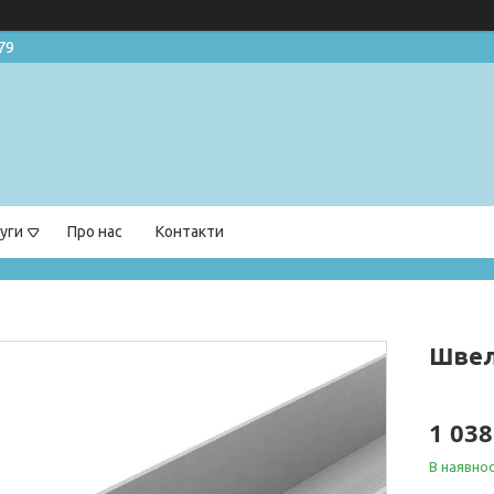
79
уги
Про нас
Контакти
Швел
1 038
В наявнос