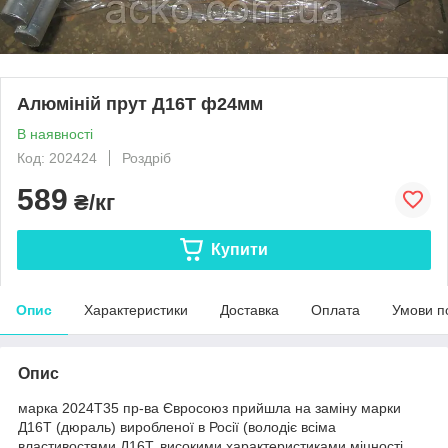
Алюміній прут Д16Т ф24мм
В наявності
Код: 202424
Роздріб
589
₴/кг
Купити
Опис
Характеристики
Доставка
Оплата
Умови п
Опис
марка 2024Т35 пр-ва Євросоюз прийшла на заміну марки
Д16Т (дюраль) виробленої в Росії (володіє всіма
властивостями Д16Т, високими характеристиками міцності,