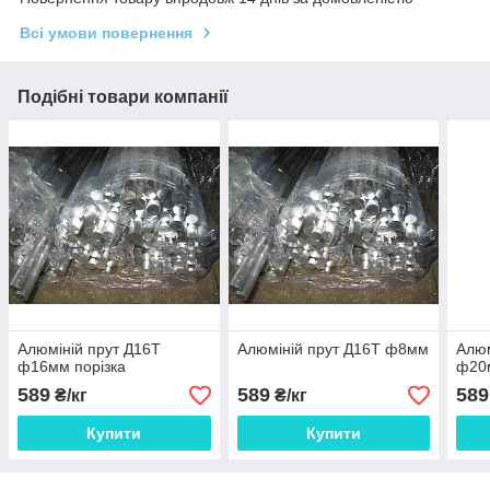
Всі умови повернення
Подібні товари компанії
Алюміній прут Д16Т
Алюміній прут Д16Т ф8мм
Алюм
ф16мм порізка
ф20м
589
589
589
₴/кг
₴/кг
Купити
Купити