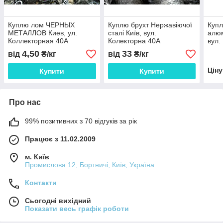
Куплю лом ЧЕРНЫХ
Куплю брухт Нержавіючої
Купл
МЕТАЛЛОВ Киев, ул.
сталі Київ, вул.
алюм
Коллекторная 40А
Колекторна 40А
вул.
4,50
33
від
₴/кг
від
₴/кг
Цін
Купити
Купити
Про нас
99% позитивних з 70 відгуків за рік
Працює з 11.02.2009
м. Київ
Промислова 12, Бортничі, Київ, Україна
Контакти
Сьогодні вихідний
Показати весь графік роботи