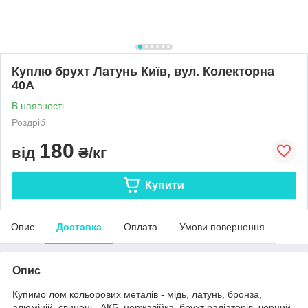
Куплю брухт Латунь Київ, вул. Колекторна
40А
В наявності
Роздріб
180
від
₴/кг
Купити
Опис
Доставка
Оплата
Умови повернення
Опис
Купимо лом кольорових металів - мідь, латунь, бронза,
алюміній, свинець, АКБ, нержавійка, брухт радіаторів, чорний