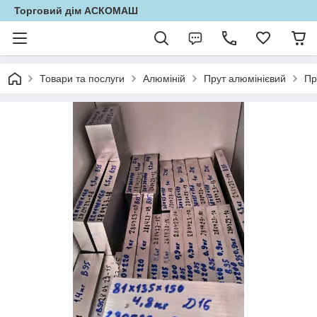
Торговий дім АСКОМАШ
Товари та послуги
Алюміній
Прут алюмінієвий
Пр