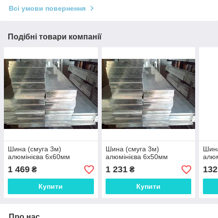
Всі умови повернення
Подібні товари компанії
Шина (смуга 3м)
Шина (смуга 3м)
Шина
алюмінієва 6х60мм
алюмінієва 6х50мм
алюм
1 469
1 231
132
₴
₴
Купити
Купити
Про нас