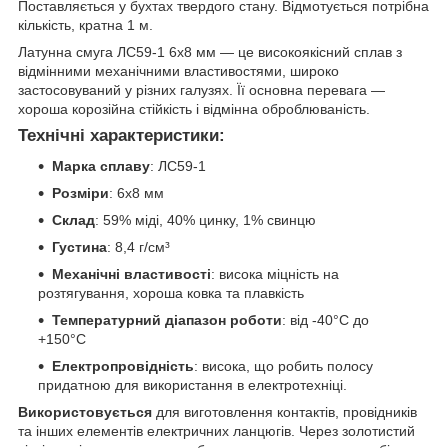
Поставляється у бухтах твердого стану. Відмотується потрібна
кількість, кратна 1 м.
Латунна смуга ЛС59-1 6х8 мм — це високоякісний сплав з
відмінними механічними властивостями, широко
застосовуваний у різних галузях. Її основна перевага —
хороша корозійна стійкість і відмінна оброблюваність.
Технічні характеристики:
Марка сплаву
: ЛС59-1
Розміри
: 6x8 мм
Склад
: 59% міді, 40% цинку, 1% свинцю
Густина
: 8,4 г/см³
Механічні властивості
: висока міцність на
розтягування, хороша ковка та плавкість
Температурний діапазон роботи
: від -40°C до
+150°C
Електропровідність
: висока, що робить полосу
придатною для використання в електротехніці.
Використовується
для виготовлення контактів, провідників
та інших елементів електричних ланцюгів. Через золотистий