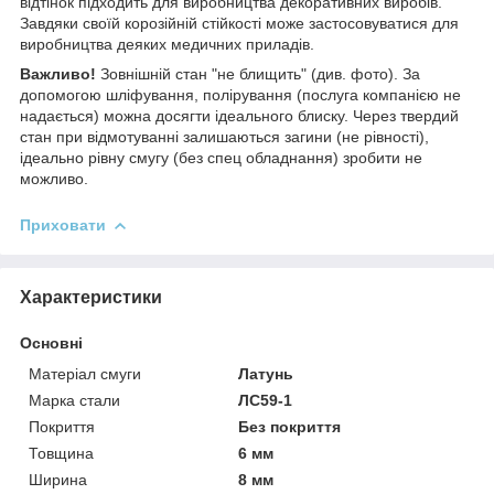
відтінок підходить для виробництва декоративних виробів.
Завдяки своїй корозійній стійкості може застосовуватися для
виробництва деяких медичних приладів.
Важливо!
Зовнішній стан "не блищить" (див. фото). За
допомогою шліфування, полірування (послуга компанією не
надається) можна досягти ідеального блиску. Через твердий
стан при відмотуванні залишаються загини (не рівності),
ідеально рівну смугу (без спец обладнання) зробити не
можливо.
Приховати
Характеристики
Основні
Матеріал смуги
Латунь
Марка стали
ЛС59-1
Покриття
Без покриття
Товщина
6 мм
Ширина
8 мм