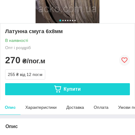
Латунна смуга 6х8мм
В наявності
Опт і роздріб
270
₴/пог.м
255 ₴
від 12 пог.м
Купити
Опис
Характеристики
Доставка
Оплата
Умови п
Опис