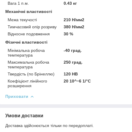
Вага 1 п.м.
0.43 кг
Механічні властивості
Межа текучості
210 Н/мм2
Тимчасовий опір розриву
380 Н/мм2
Відносне подовження
30 %
Фізичні властивості
Мінімальна робоча
-40 град.
температура
Максимальна робоча
250 град.
температура
Твердість (по Брінеллю)
120 НВ
Коефіцієнт лінійного
20 10^−6 1/°C
розширення
Приховати
Умови доставки
Доставка здійснюється тільки по передоплаті.