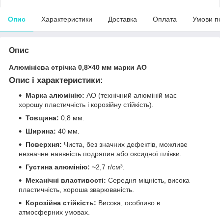
Опис
Характеристики
Доставка
Оплата
Умови п
Опис
Алюмінієва стрічка 0,8×40 мм марки АО
Опис і характеристики:
Марка алюмінію:
АО (технічний алюміній має
хорошу пластичність і корозійну стійкість).
Товщина:
0,8 мм.
Ширина:
40 мм.
Поверхня:
Чиста, без значних дефектів, можливе
незначне наявність подряпин або оксидної плівки.
Густина алюмінію:
~2,7 г/см³.
Механічні властивості:
Середня міцність, висока
пластичність, хороша зварюваність.
Корозійна стійкість:
Висока, особливо в
атмосферних умовах.