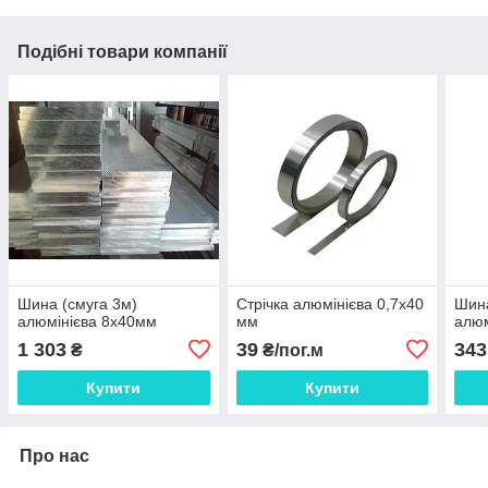
Подібні товари компанії
Шина (смуга 3м)
Стрічка алюмінієва 0,7х40
Шина
алюмінієва 8х40мм
мм
алюм
1 303
39
343
₴
₴/пог.м
Купити
Купити
Про нас