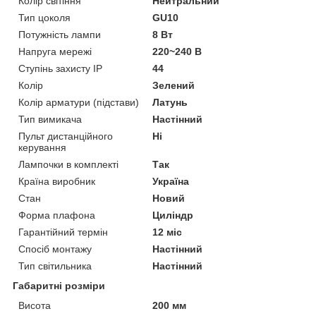
Колір світіння
Нейтральний
Тип цоколя
GU10
Потужність лампи
8 Вт
Напруга мережі
220~240 В
Ступінь захисту IP
44
Колір
Зелений
Колір арматури (підстави)
Латунь
Тип вимикача
Настінний
Пульт дистанційного
Ні
керування
Лампочки в комплекті
Так
Країна виробник
Україна
Стан
Новий
Форма плафона
Циліндр
Гарантійний термін
12 міс
Спосіб монтажу
Настінний
Тип світильника
Настінний
Габаритні розміри
Висота
200 мм