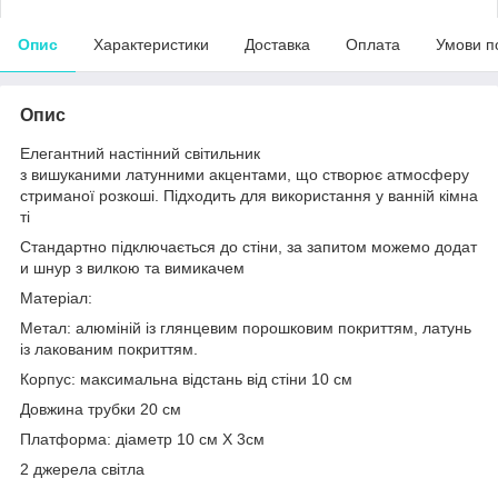
Опис
Характеристики
Доставка
Оплата
Умови п
Опис
Елегантний настінний світильник
з вишуканими латунними акцентами, що створює атмосферу
стриманої розкоші. Підходить для використання у ванній кімна
ті
Стандартно підключається до стіни, за запитом можемо додат
и шнур з вилкою та вимикачем
Матеріал:
Метал: алюміній із глянцевим порошковим покриттям, латунь
із лакованим покриттям.
Корпус: максимальна відстань від стіни 10 см
Довжина трубки 20 см
Платформа: діаметр 10 см Х 3см
2 джерела світла