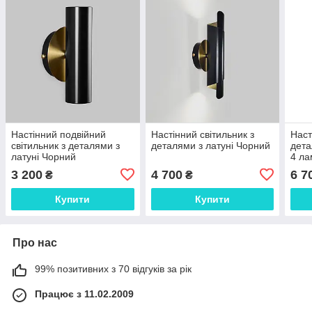
Настінний подвійний
Настінний світильник з
Наст
світильник з деталями з
деталями з латуні Чорний
дета
латуні Чорний
4 л
3 200
4 700
6 7
₴
₴
Купити
Купити
Про нас
99% позитивних з 70 відгуків за рік
Працює з 11.02.2009