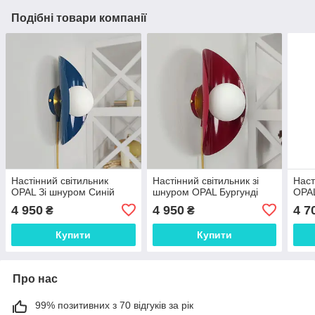
Подібні товари компанії
Настінний світильник
Настінний світильник зі
Наст
OPAL Зi шнуром Синій
шнуром OPAL Бургундi
OPA
4 950
4 950
4 7
₴
₴
Купити
Купити
Про нас
99% позитивних з 70 відгуків за рік