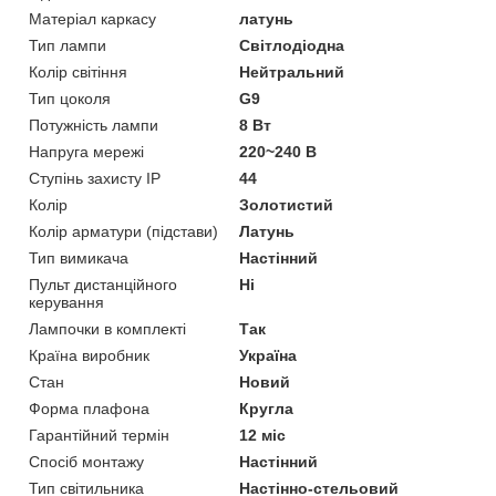
Матеріал каркасу
латунь
Тип лампи
Світлодіодна
Колір світіння
Нейтральний
Тип цоколя
G9
Потужність лампи
8 Вт
Напруга мережі
220~240 В
Ступінь захисту IP
44
Колір
Золотистий
Колір арматури (підстави)
Латунь
Тип вимикача
Настінний
Пульт дистанційного
Ні
керування
Лампочки в комплекті
Так
Країна виробник
Україна
Стан
Новий
Форма плафона
Кругла
Гарантійний термін
12 міс
Спосіб монтажу
Настінний
Тип світильника
Настінно-стельовий