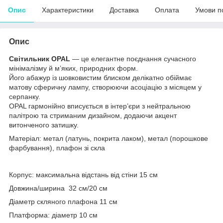
Опис
Характеристики
Доставка
Оплата
Умови п
Опис
Світильник OPAL
— це елегантне поєднання сучасного
мінімалізму й м’яких, природних форм.
Його абажур із шовковистим блиском делікатно обіймає
матову сферичну лампу, створюючи асоціацію з місяцем у
серпанку.
OPAL гармонійно вписується в інтер’єри з нейтральною
палітрою та стриманим дизайном, додаючи акцент
витонченого затишку.
Матеріал: метал (латунь, покрита лаком), метал (порошкове
фарбування), плафон зі скла
Корпус: максимальна відстань від стіни 15 см
Довжина/ширина 32 см/20 см
Діаметр скляного плафона 11 см
Платформа: діаметр 10 см