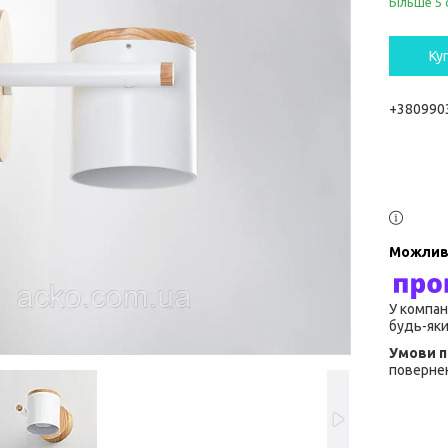
Більше 5 
Ку
+380990
У компан
будь-яки
повернен