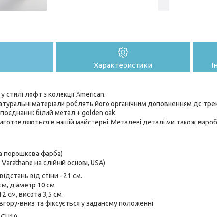
Характеристики
І
у стилі лофт з колекції American.
натуральні матеріали роблять його органічним доповненням до треко
поєднанні: білий метал + golden oak.
 виготовляються в нашій майстерні. Металеві деталі ми також вироб
ва порошкова фарба)
Varathane на олійній основі, USA)
ідстань від стіни - 21 см.
м, діаметр 10 см
2 см, висота 3,5 см.
вгору-вниз та фіксується у заданому положенні
: GU10