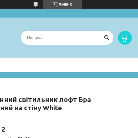
Кошик
інний світильник лофт Бра
ний на стіну White
 ₴