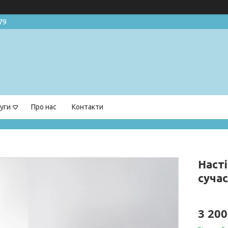
79
уги
Про нас
Контакти
Наст
сучас
3 200