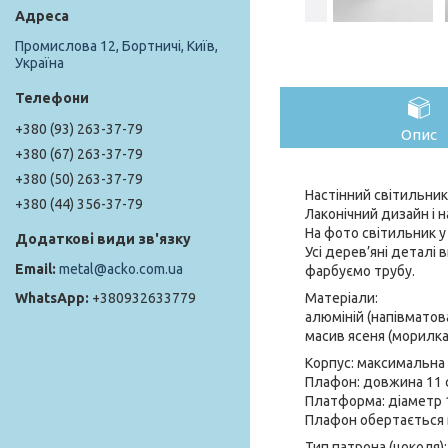
Промислова 12, Бортничі, Київ,
Україна
+380 (93) 263-37-79
Опис
+380 (67) 263-37-79
+380 (50) 263-37-79
Настінний світильник 
+380 (44) 356-37-79
Лаконічний дизайн і 
На фото світильник у 
Усі дерев’яні деталі
metal@acko.com.ua
фарбуємо трубу.
Матеріали:
+380932633779
алюміній (напівмато
масив ясеня (морилка 
Корпус: максимальна в
Плафон: довжина 11 с
Платформа: діаметр 1
Плафон обертається 
Тип патрона (цоколя)