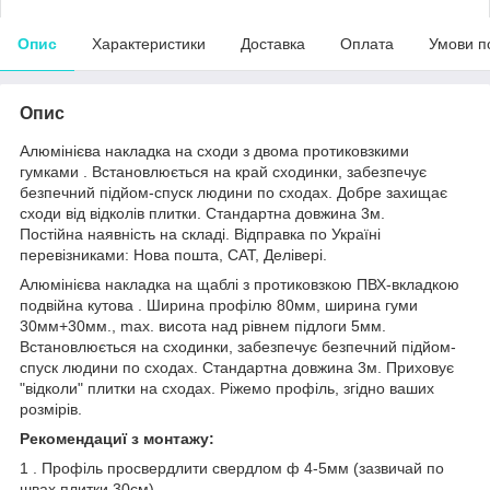
Опис
Характеристики
Доставка
Оплата
Умови п
Опис
Алюмінієва накладка на сходи з двома протиковзкими
гумками . Встановлюється на край сходинки, забезпечує
безпечний підйом-спуск людини по сходах. Добре захищає
сходи від відколів плитки. Стандартна довжина 3м.
Постійна наявність на складі. Відправка по Україні
перевізниками: Нова пошта, САТ, Делівері.
Алюмінієва накладка на щаблі з протиковзкою ПВХ-вкладкою
подвійна кутова . Ширина профілю 80мм, ширина гуми
30мм+30мм., max. висота над рівнем підлоги 5мм.
Встановлюється на сходинки, забезпечує безпечний підйом-
спуск людини по сходах. Стандартна довжина 3м. Приховує
"відколи" плитки на сходах. Ріжемо профіль, згідно ваших
розмірів.
Рекомендациї з монтажу:
1 . Профіль просвердлити свердлом ф 4-5мм (зазвичай по
швах плитки 30см)