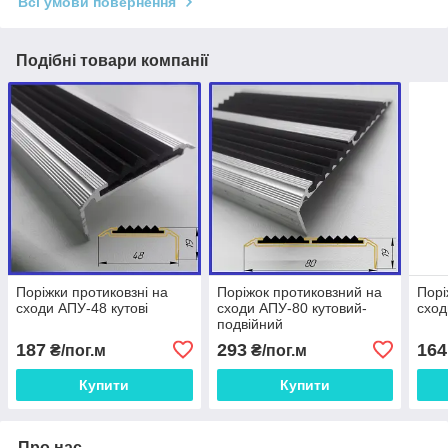
Всі умови повернення
Подібні товари компанії
Поріжки протиковзні на
Поріжок протиковзний на
Порі
сходи АПУ-48 кутові
сходи АПУ-80 кутовий-
сход
подвійний
187
293
164
₴/пог.м
₴/пог.м
Купити
Купити
Про нас