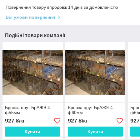
Повернення товару впродовж 14 днів за домовленістю
Всі умови повернення
Подібні товари компанії
Бронза прут БрАЖ9-4
Бронза прут БрАЖ9-4
Брон
ф55мм
ф60мм
ф65
927
927
927
₴/кг
₴/кг
Купити
Купити