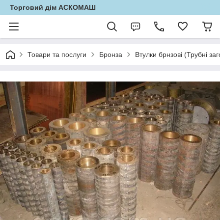
Торговий дім АСКОМАШ
Товари та послуги
Бронза
Втулки брнзові (Трубні заг